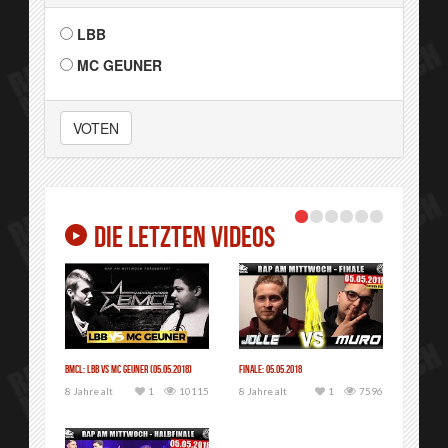
LBB
MC GEUNER
VOTEN
DIE LETZTEN VIDEOS
BMCL: LBB vs MC GEUNER (05.05.2018)
Finale: 05.05.2018
8 Jahre alt
1
10115
8 Jahre alt
1
7596