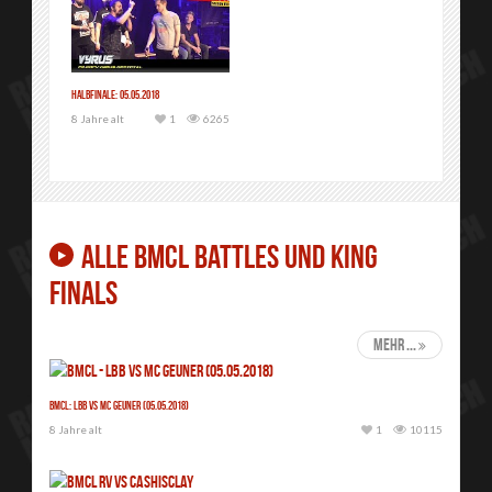
Halbfinale: 05.05.2018
8 Jahre alt
1
6265
ALLE BMCL BATTLES UND KING
FINALS
mehr ...
BMCL: LBB vs MC GEUNER (05.05.2018)
8 Jahre alt
1
10115