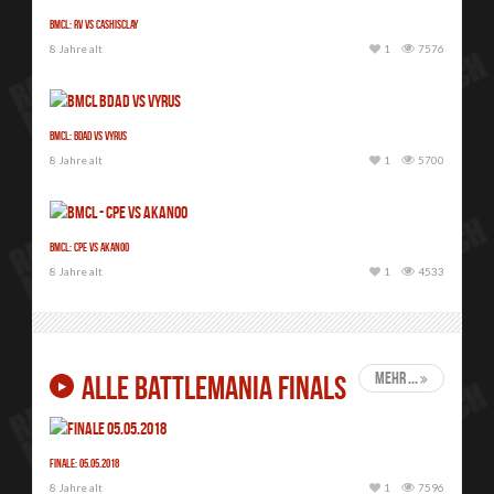
BMCL: RV vs Cashisclay
8 Jahre alt
1
7576
BMCL: Bdad vs Vyrus
8 Jahre alt
1
5700
BMCL: CPE vs Akanoo
8 Jahre alt
1
4533
mehr ...
ALLE BATTLEMANIA FINALS
Finale: 05.05.2018
8 Jahre alt
1
7596