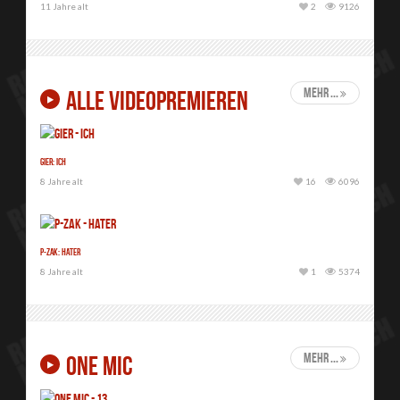
11 Jahre alt
2
9126
mehr ...
ALLE VIDEOPREMIEREN
Gier: Ich
8 Jahre alt
16
6096
P-Zak: Hater
8 Jahre alt
1
5374
mehr ...
ONE MIC