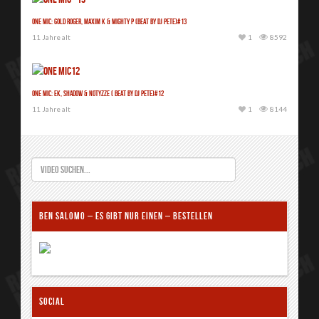
One Mic: Gold Roger, Maxim K & Mighty P (Beat by Dj Pete)#13
11 Jahre alt
1
8592
One Mic: Ek, Shadow & Notyzze ( Beat by Dj Pete)#12
11 Jahre alt
1
8144
BEN SALOMO – ES GIBT NUR EINEN – BESTELLEN
SOCIAL