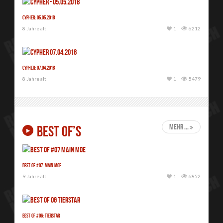
Cypher: 05.05.2018
8 Jahre alt
1
6212
Cypher: 07.04.2018
8 Jahre alt
1
5479
mehr ...
BEST OF’S
Best Of #07: Main Moe
9 Jahre alt
1
6852
Best Of #06: Tierstar